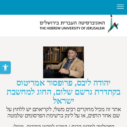
ניגודיות
דילוג לתוכן העיקרי
צבעים
גבוהה
accessibility
יהודה ליבס, פרופסור אמריטוס
בקתדרת גרשם שלום, החוג למחשבת
ישראל
אתר זה מכיל מחקרים רבים משלי, לקריאתם יש ללחוץ על
שם אחד הדפים, או על לינק ברשימת הפרסומים שלמטה
הפקולטה למדעי הרוח / המכון למדעי היהדות. מיייל: