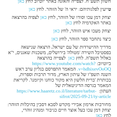
חשוון תשע"ח. לצפייה והאזנה באתר יוטיוב לחץ
כאן
ט
ייעין לפלגותיהם: יראי ה' של הזוהר. לחץ
כאן
יצחק דמן עכו וסודו של הזוהר, לחץ
כאן
לצפיה בהרצאה
באתר האקדמיה לחץ
כאן
יצחק מעכו איש הזוהר, לחץ
כאן
כיצד נתחבר ספר הזוהר, לחץ
כאן
מדריך ההישרדות של עם ישראל
.
הרצאה שנישאה
בפסטיבל השירה 'מטולה' בירושלים, משכנות שאננים, י"א
באלול תשפ"ה. לחץ
כאן
לצפייה בהרצאה
ביוטיוב:
https://www.youtube.com/watch?
v=hdhixevOoOQ.
המאמר התפרסם בגליון ערב ראש
השנה תשפ"ו של עיתון הארץ, מדור תרבות וספרות,
בכותרת 'ברית הלשון היא מקור כוחנו וקיומנו'. לקריאת
המאמר בגרסה הדיגיטאלית של
העתון:
https://www.haaretz.co.il/literature/tarbut-
sifrot/2025-09-21/ty-article
מחורבות ארמון אבירי מִקדש לסבא דסבין בהיכלות הזוהר:
יצחק דמן עכו בעל אוצר חיים כגיבור ומנהיג זוהרי,
לחץ
כאן