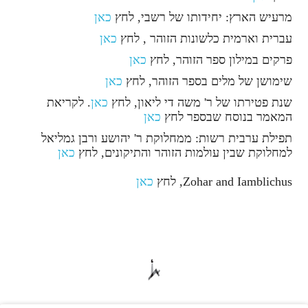
מרעיש הארץ: יחידותו של רשבי, לחץ
כאן
עברית וארמית כלשונות הזוהר , לחץ
כאן
פרקים במילון ספר הזוהר, לחץ
כאן
שימושן של מלים בספר הזוהר, לחץ
כאן
שנת פטירתו של ר' משה די ליאון, לחץ
כאן
. לקריאת
המאמר בנוסח שבספר לחץ
כאן
תפילת ערבית רשות: ממחלוקת ר' יהושע ורבן גמליאל
למחלוקת שבין עולמות הזוהר והתיקונים, לחץ
כאן
Zohar and Iamblichus, לחץ
כאן